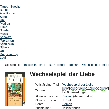
Tausch-Buecher
Bücher
Alle Bücher
Schule
Uni
Medien
Filme
Spiele
Musik
Software
Top-Listen
Schule/Uni
Schule
Uni
Registrierung
Login
Sie sind hier:
Tausch-Buecher
Bücherregal
Roman
Wechselspiel der L
Wechselspiel der Liebe
Vollständiger Titel
Wechselspiel der Liebe
Wertung
bei 0 Bewertungen
Aktueller Besitzer
Zwilling
(derzeit inaktiv)
Aktuelle Kosten
1 Punkt
Genre
Roman
Buchformat:
Taschenbuch