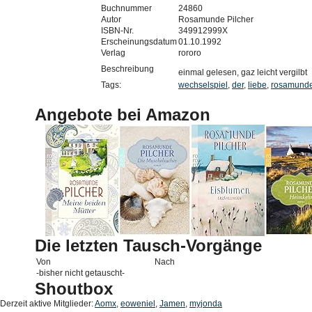
Buchnummer
24860
Autor
Rosamunde Pilcher
ISBN-Nr.
349912999X
Erscheinungsdatum
01.10.1992
Verlag
rororo
Beschreibung
einmal gelesen, gaz leicht vergilbt
Tags:
wechselspiel
,
der
,
liebe
,
rosamund
Angebote bei Amazon
Die letzten Tausch-Vorgänge
Von
Nach
-bisher nicht getauscht-
Shoutbox
Derzeit aktive Mitglieder:
Aomx
,
eoweniel
,
Jamen
,
myjonda