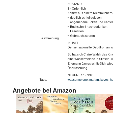
ZUSTAND
3 - Ordentlich
Kommt aus einem Nichtraucherh
~ deutlich schief gelesen
~ abgeriebene Ecken und Kante
~ Buchschnitt nachgedunkelt
~ Leserillen
~ Gebrauchsspuren
Beschreibung
INHALT
Der sensationelle Debütroman v
So hat sich Claire Walsh das Kind
eine Wassermelone in Stiefeln, u
Ehemann James schließlich wieder
Überraschung …
NEUPREIS: 9,99€
Tags:
wassermelone
,
marian
,
keyes
,
h
Angebote bei Amazon