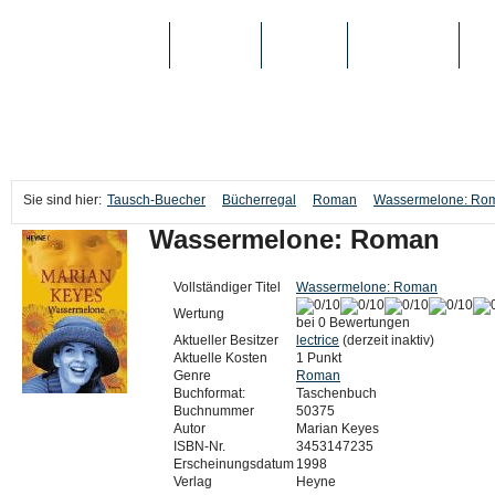
TAUSCH-BUECHER
BÜCHER
MEDIEN
TOP-LISTEN
SC
Sie sind hier:
Tausch-Buecher
Bücherregal
Roman
Wassermelone: Ro
Wassermelone: Roman
Vollständiger Titel
Wassermelone: Roman
Wertung
bei 0 Bewertungen
Aktueller Besitzer
lectrice
(derzeit inaktiv)
Aktuelle Kosten
1 Punkt
Genre
Roman
Buchformat:
Taschenbuch
Buchnummer
50375
Autor
Marian Keyes
ISBN-Nr.
3453147235
Erscheinungsdatum
1998
Verlag
Heyne