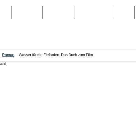
IEN
TOP-LISTEN
SCHULE/UNI
REGISTRIERUNG
LOGIN
Roman
Wasser für die Elefanten: Das Buch zum Film
cht.