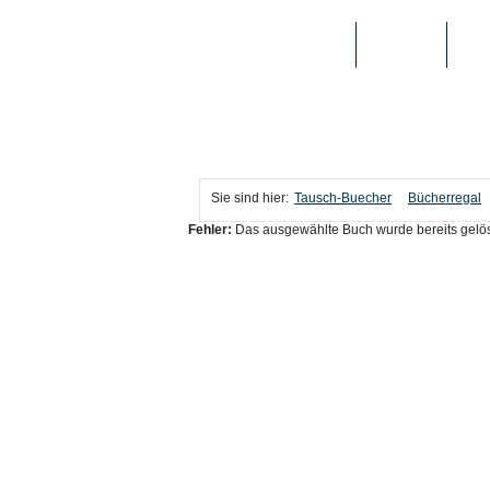
TAUSCH-BUECHER
BÜCHER
MED
Sie sind hier:
Tausch-Buecher
Bücherregal
Fehler:
Das ausgewählte Buch wurde bereits gelös