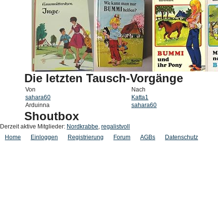
Die letzten Tausch-Vorgänge
Von
Nach
sahara60
Katta1
Arduinna
sahara60
Shoutbox
Derzeit aktive Mitglieder:
Nordkrabbe
,
regalistvoll
Home
Einloggen
Registrierung
Forum
AGBs
Datenschutz