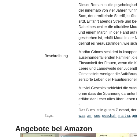
Dieser Roman ist die psychologisch
der innerhalb von vier Jahren fünf
Sam, der ermittelnde Sheriff, ist ü
sitzt. Er fährt abends Streife und 
Dabei besucht er die attraktive M
und einem Martini in der Hand auf
geschehen ist, erhält Maud in de
gelingt es herauszufinden, wie sic
Martha Grimes schildert in knappe
Beschreibung
auseinanderfallenden Familien, di
Einsamkeit der Frauen, wenn die K
Leere und Langeweile der Jugendlic
Grimes steht weniger die Aufklärun
zerstörte Leben der Hauptpersone
Mit viel Geschick schichtet die Aut
ohne dass die Spannung darunter l
erfährt der Leser alles über Leben
-
Das Buch ist in gutem Zustand, der S
Tags:
was
,
am
,
see
,
geschah
,
martha
,
gr
Angebote bei Amazon