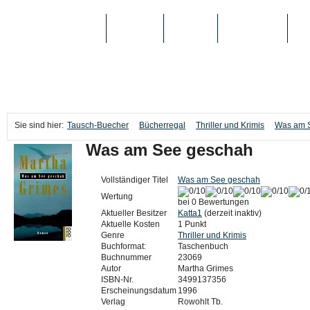
TAUSCH-BUECHER
BÜCHER
MEDIEN
TOP-LISTEN
SC
Sie sind hier:
Tausch-Buecher
Bücherregal
Thriller und Krimis
Was am 
Was am See geschah
Vollständiger Titel
Was am See geschah
Wertung
bei 0 Bewertungen
Aktueller Besitzer
Katta1
(derzeit inaktiv)
Aktuelle Kosten
1 Punkt
Genre
Thriller und Krimis
Buchformat:
Taschenbuch
Buchnummer
23069
Autor
Martha Grimes
ISBN-Nr.
3499137356
Erscheinungsdatum
1996
Verlag
Rowohlt Tb.