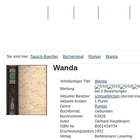
TAUSCH-BUECHER
BÜCHER
MEDIEN
TOP-LISTEN
SC
Sie sind hier:
Tausch-Buecher
Bücherregal
Roman
Wanda
Wanda
Vollständiger Titel
Wanda
Wertung
bei 0 Bewertungen
Aktueller Besitzer
schnuefelchen
(derzeit ina
Aktuelle Kosten
1 Punkt
Genre
Roman
Buchformat:
Gebunden
Buchnummer
63828
Autor
Gerhard Hauptmann
ISBN-Nr.
B0014S9Y54
Erscheinungsdatum
1952
Verlag
Bertelsmann Lesering