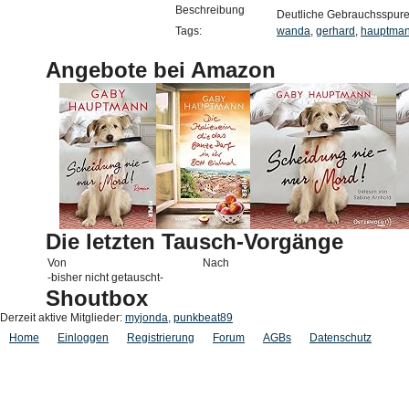
Beschreibung
Deutliche Gebrauchsspuren
Tags:
wanda
,
gerhard
,
hauptma
Angebote bei Amazon
Die letzten Tausch-Vorgänge
Von
Nach
-bisher nicht getauscht-
Shoutbox
Derzeit aktive Mitglieder:
myjonda
,
punkbeat89
Home
Einloggen
Registrierung
Forum
AGBs
Datenschutz