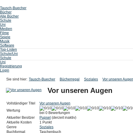
Tausch-Buecher
Bücher
Alle Bücher
Schule
Uni
Medien
Filme
Spiele
Musik
Software
Top-Listen
Schule/Uni
Schule
Uni
Registrierung
Login
Sie sind hier:
Tausch-Buecher
Bücherregal
Soziales
Vor unseren Auge
Vor unseren Augen
Vollständiger Titel
Vor unseren Augen
Wertung
bei 0 Bewertungen
Aktueller Besitzer
Pupsel
(derzeit inaktiv)
Aktuelle Kosten
1 Punkt
Genre
Soziales
Buchformat:
Taschenbuch