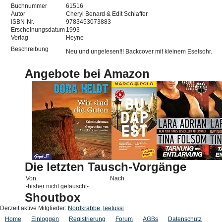
Buchnummer
61516
Autor
Cheryl Benard & Edit Schlaffer
ISBN-Nr.
9783453073883
Erscheinungsdatum
1993
Verlag
Heyne
Beschreibung
Neu und ungelesen!!! Backcover mit kleinem Eselsohr.
Angebote bei Amazon
Die letzten Tausch-Vorgänge
Von
Nach
-bisher nicht getauscht-
Shoutbox
Derzeit aktive Mitglieder:
Nordkrabbe
,
teetussi
Home
Einloggen
Registrierung
Forum
AGBs
Datenschutz