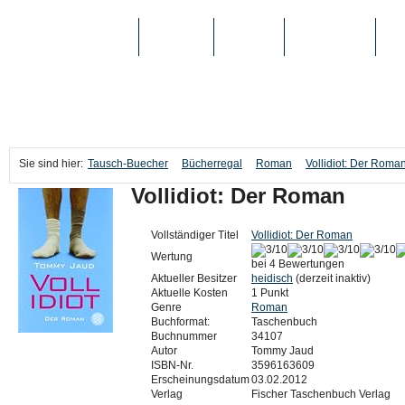
TAUSCH-BUECHER
BÜCHER
MEDIEN
TOP-LISTEN
SC
Sie sind hier:
Tausch-Buecher
Bücherregal
Roman
Vollidiot: Der Roma
Vollidiot: Der Roman
Vollständiger Titel
Vollidiot: Der Roman
Wertung
bei 4 Bewertungen
Aktueller Besitzer
heidisch
(derzeit inaktiv)
Aktuelle Kosten
1 Punkt
Genre
Roman
Buchformat:
Taschenbuch
Buchnummer
34107
Autor
Tommy Jaud
ISBN-Nr.
3596163609
Erscheinungsdatum
03.02.2012
Verlag
Fischer Taschenbuch Verlag