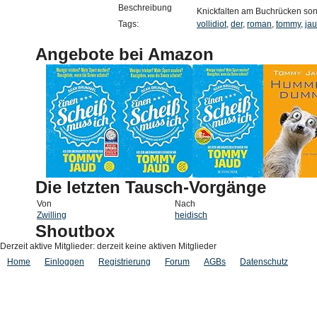
Beschreibung
Knickfalten am Buchrücken sons
Tags:
vollidiot
,
der
,
roman
,
tommy
,
ja
Angebote bei Amazon
Die letzten Tausch-Vorgänge
Von
Nach
Zwilling
heidisch
Shoutbox
Derzeit aktive Mitglieder: derzeit keine aktiven Mitglieder
Home
Einloggen
Registrierung
Forum
AGBs
Datenschutz