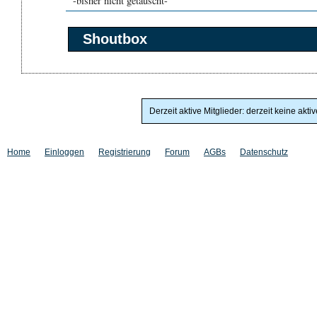
-bisher nicht getauscht-
Shoutbox
Derzeit aktive Mitglieder: derzeit keine akti
Home
Einloggen
Registrierung
Forum
AGBs
Datenschutz