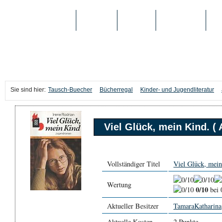
TAUSCH-BUECHER
BÜCHER
MEDIEN
TOP-LISTEN
SC
Sie sind hier:
Tausch-Buecher
Bücherregal
Kinder- und Jugendliteratur
Viel Glück, mein Kind. ( 
Vollständiger Titel
Viel Glück, mein
Wertung
0/10
bei 
Aktueller Besitzer
TamaraKatharina
Aktuelle Kosten
2 Punkte