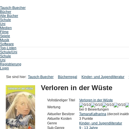
Tausch-Buecher
Bücher
Alle Bücher
Schule
Uni
Medien
Filme
Spiele
Musik
Software
Top-Listen
Schule/Uni
Schule
Uni
Registrierung
Login
Sie sind hier:
Tausch-Buecher
Bücherregal
Kinder- und Jugendliteratur
Verloren in der Wüste
Vollständiger Titel
Verloren in der Wüste
Wertung
bei 0 Bewertungen
Aktueller Besitzer
TamaraKatharina
(derzeit inakti
Aktuelle Kosten
3 Punkte
Genre
Kinder- und Jugendliteratur
Sub-Genre
9 - 13 Jahre