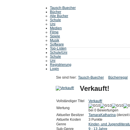
Tausch-Buecher
Bücher
Alle Bücher
Schule
Uni
Medien
Filme
Spiele
Musik
Software
Top-Listen
Schule/Uni
Schule
Uni
Registrierung
Login
Sie sind hier:
Tausch-Buecher
Bücherregal
Verkauft!
Vollständiger Titel
Verkauft!
Wertung
bei 0 Bewertungen
Aktueller Besitzer
TamaraKatharina
(derzeit 
Aktuelle Kosten
3 Punkte
Genre
Kinder- und Jugendliterat
Sub-Genre
9 - 13 Jahre