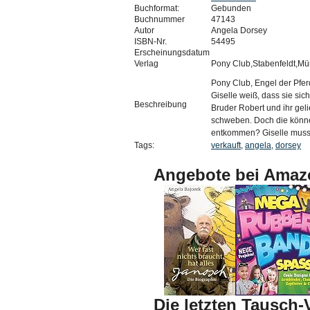
Buchformat:
Gebunden
Buchnummer
47143
Autor
Angela Dorsey
ISBN-Nr.
54495
Erscheinungsdatum
Verlag
Pony Club,Stabenfeldt,M
Pony Club, Engel der Pfe
Giselle weiß, dass sie sic
Beschreibung
Bruder Robert und ihr gelie
schweben. Doch die könne
entkommen? Giselle muss 
Tags:
verkauft
,
angela
,
dorsey
Angebote bei Amaz
Die letzten Tausch