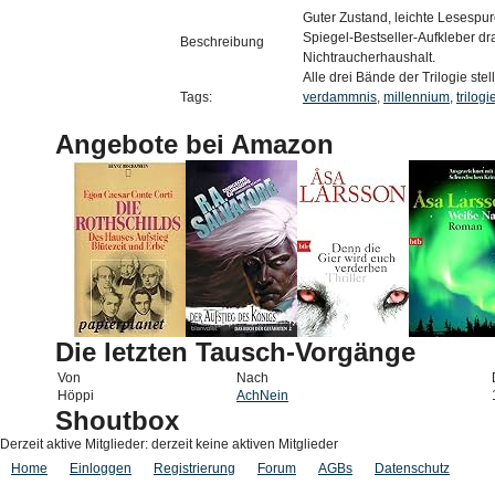
Guter Zustand, leichte Lesespu
Spiegel-Bestseller-Aufkleber drau
Beschreibung
Nichtraucherhaushalt.
Alle drei Bände der Trilogie ste
Tags:
verdammnis
,
millennium
,
trilogi
Angebote bei Amazon
Die letzten Tausch-Vorgänge
Von
Nach
Höppi
AchNein
Shoutbox
Derzeit aktive Mitglieder: derzeit keine aktiven Mitglieder
Home
Einloggen
Registrierung
Forum
AGBs
Datenschutz