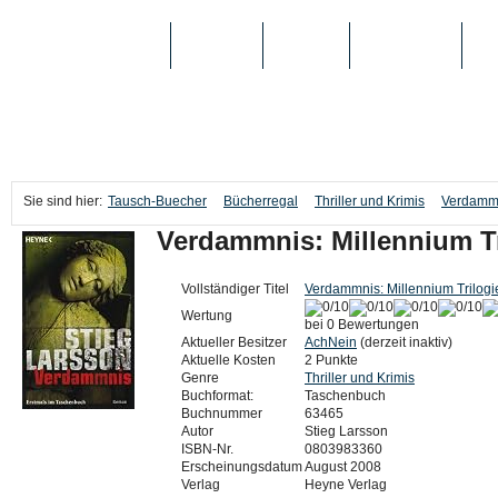
TAUSCH-BUECHER
BÜCHER
MEDIEN
TOP-LISTEN
SC
Sie sind hier:
Tausch-Buecher
Bücherregal
Thriller und Krimis
Verdammn
Verdammnis: Millennium Tr
Vollständiger Titel
Verdammnis: Millennium Trilogi
Wertung
bei 0 Bewertungen
Aktueller Besitzer
AchNein
(derzeit inaktiv)
Aktuelle Kosten
2 Punkte
Genre
Thriller und Krimis
Buchformat:
Taschenbuch
Buchnummer
63465
Autor
Stieg Larsson
ISBN-Nr.
0803983360
Erscheinungsdatum
August 2008
Verlag
Heyne Verlag