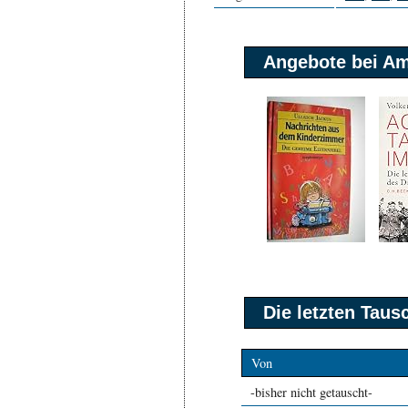
Angebote bei A
Die letzten Tau
Von
-bisher nicht getauscht-