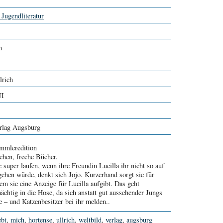
 Jugendliteratur
h
lrich
UI
rlag Augsburg
mmleredition
hen, freche Bücher.
 super laufen, wenn ihre Freundin Lucilla ihr nicht so auf
gehen würde, denkt sich Jojo. Kurzerhand sorgt sie für
em sie eine Anzeige für Lucilla aufgibt. Das geht
ächtig in die Hose, da sich anstatt gut aussehender Jungs
e – und Katzenbesitzer bei ihr melden..
ebt
,
mich
,
hortense
,
ullrich
,
weltbild
,
verlag
,
augsburg