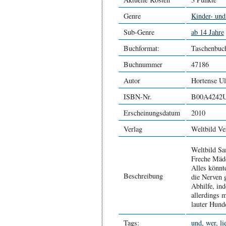
Genre
Kinder- und
Sub-Genre
ab 14 Jahre
Buchformat:
Taschenbuc
Buchnummer
47186
Autor
Hortense Ul
ISBN-Nr.
B00A4242
Erscheinungsdatum
2010
Verlag
Weltbild Ve
Weltbild Sa
Freche Mädc
Alles könnte
Beschreibung
die Nerven 
Abhilfe, ind
allerdings m
lauter Hund
Tags:
und
,
wer
,
li