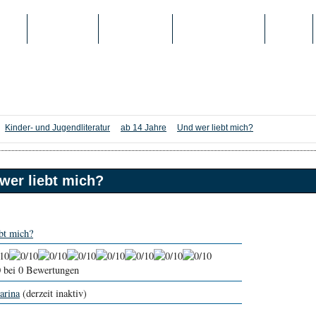
IEN
TOP-LISTEN
SCHULE/UNI
REGISTRIERUNG
LOGIN
Kinder- und Jugendliteratur
ab 14 Jahre
Und wer liebt mich?
wer liebt mich?
bt mich?
0
bei 0 Bewertungen
arina
(derzeit inaktiv)