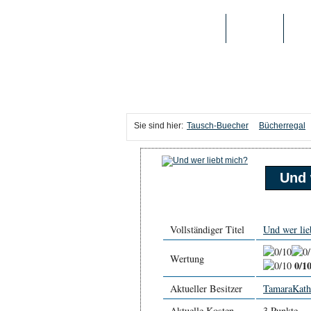
TAUSCH-BUECHER
BÜCHER
MED
Sie sind hier:
Tausch-Buecher
Bücherregal
Und 
Vollständiger Titel
Und wer lie
Wertung
0/1
Aktueller Besitzer
TamaraKath
Aktuelle Kosten
3 Punkte