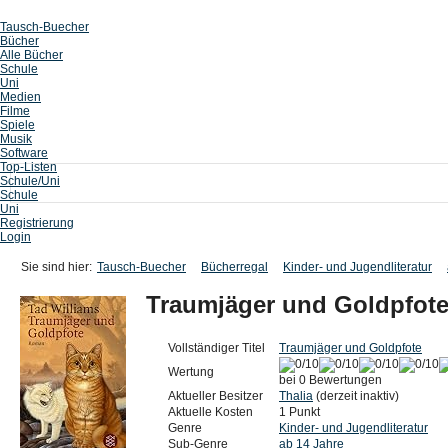
Tausch-Buecher
Bücher
Alle Bücher
Schule
Uni
Medien
Filme
Spiele
Musik
Software
Top-Listen
Schule/Uni
Schule
Uni
Registrierung
Login
Sie sind hier:
Tausch-Buecher
Bücherregal
Kinder- und Jugendliteratur
Traumjäger und Goldpfot
Vollständiger Titel
Traumjäger und Goldpfote
Wertung
bei 0 Bewertungen
Aktueller Besitzer
Thalia
(derzeit inaktiv)
Aktuelle Kosten
1 Punkt
Genre
Kinder- und Jugendliteratur
Sub-Genre
ab 14 Jahre