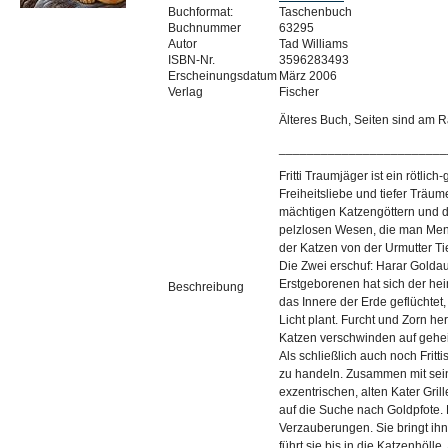
Buchformat:
Taschenbuch
Buchnummer
63295
Autor
Tad Williams
ISBN-Nr.
3596283493
Erscheinungsdatum
März 2006
Verlag
Fischer
Älteres Buch, Seiten sind am R
________________________
Fritti Traumjäger ist ein rötlich-
Freiheitsliebe und tiefer Träume
mächtigen Katzengöttern und d
pelzlosen Wesen, die man Mens
der Katzen von der Urmutter Ti
Die Zwei erschuf: Harar Golda
Erstgeborenen hat sich der hei
Beschreibung
das Innere der Erde geflüchtet
Licht plant. Furcht und Zorn he
Katzen verschwinden auf gehe
Als schließlich auch noch Fritti
zu handeln. Zusammen mit sei
exzentrischen, alten Kater Gril
auf die Suche nach Goldpfote. 
Verzauberungen. Sie bringt ih
führt sie bis in die Katzenhölle.