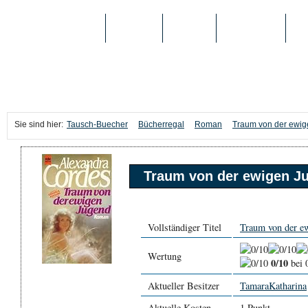
TAUSCH-BUECHER
BÜCHER
MEDIEN
TOP-LISTEN
SC
Sie sind hier:
Tausch-Buecher
Bücherregal
Roman
Traum von der ewi
Traum von der ewigen J
Vollständiger Titel
Traum von der e
Wertung
0/10
bei 
Aktueller Besitzer
TamaraKatharina
Aktuelle Kosten
1 Punkt