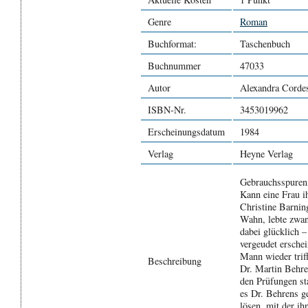
Genre
Roman
Buchformat:
Taschenbuch
Buchnummer
47033
Autor
Alexandra Corde
ISBN-Nr.
3453019962
Erscheinungsdatum
1984
Verlag
Heyne Verlag
Gebrauchsspuren,
Kann eine Frau i
Christine Barnin
Wahn, lebte zwan
dabei glücklich –
vergeudet erschei
Mann wieder triff
Beschreibung
Dr. Martin Behre
den Prüfungen sta
es Dr. Behrens ge
lösen, mit der ih