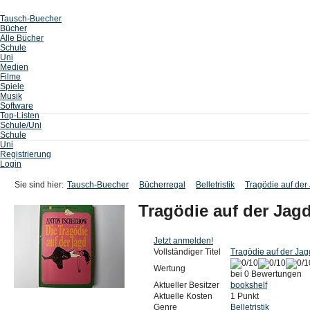
Tausch-Buecher
Bücher
Alle Bücher
Schule
Uni
Medien
Filme
Spiele
Musik
Software
Top-Listen
Schule/Uni
Schule
Uni
Registrierung
Login
Sie sind hier:
Tausch-Buecher
Bücherregal
Belletristik
Tragödie auf der
Tragödie auf der Jag
Jetzt anmelden!
Vollständiger Titel
Tragödie auf der Jag
Wertung
bei 0 Bewertungen
Aktueller Besitzer
bookshelf
Aktuelle Kosten
1 Punkt
Genre
Belletristik