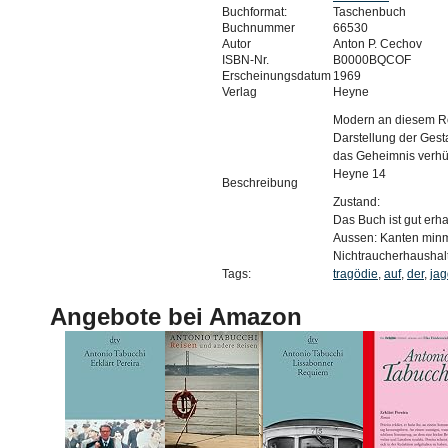
Buchformat:
Taschenbuch
Buchnummer
66530
Autor
Anton P. Cechov
ISBN-Nr.
B0000BQCOF
Erscheinungsdatum
1969
Verlag
Heyne
Modern an diesem Rom
Darstellung der Gesta
das Geheimnis verhül
Heyne 14
Beschreibung
Zustand:
Das Buch ist gut erha
Aussen: Kanten minma
Nichtraucherhaushalt
Tags:
tragödie
,
auf
,
der
,
jag
Angebote bei Amazon