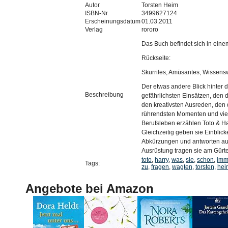
Autor
Torsten Heim
ISBN-Nr.
3499627124
Erscheinungsdatum
01.03.2011
Verlag
rororo
Das Buch befindet sich in eine
Rückseite:
Skurriles, Amüsantes, Wissens
Der etwas andere Blick hinter d
Beschreibung
gefährlichsten Einsätzen, den 
den kreativsten Ausreden, den
rührendsten Momenten und vie
Berufsleben erzählen Toto & Har
Gleichzeitig geben sie Einblick
Abkürzungen und antworten auf
Ausrüstung tragen sie am Gürte
toto
,
harry
,
was
,
sie
,
schon
,
imm
Tags:
zu
,
fragen
,
wagten
,
torsten
,
hei
Angebote bei Amazon