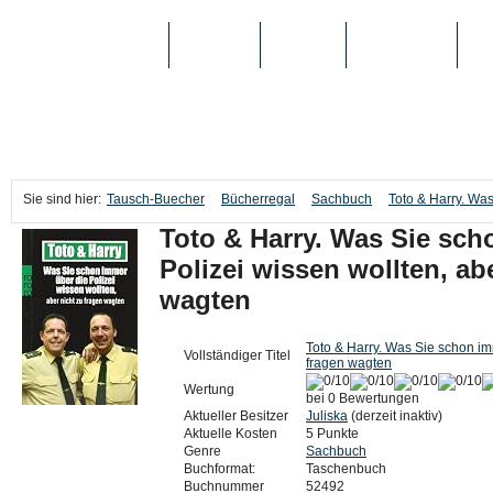
TAUSCH-BUECHER
BÜCHER
MEDIEN
TOP-LISTEN
SC
Sie sind hier:
Tausch-Buecher
Bücherregal
Sachbuch
Toto & Harry. Was
Toto & Harry. Was Sie sch
Polizei wissen wollten, ab
wagten
Toto & Harry. Was Sie schon imm
Vollständiger Titel
fragen wagten
Wertung
bei 0 Bewertungen
Aktueller Besitzer
Juliska
(derzeit inaktiv)
Aktuelle Kosten
5 Punkte
Genre
Sachbuch
Buchformat:
Taschenbuch
Buchnummer
52492