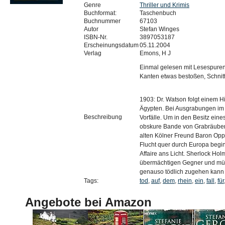
Genre
Thriller und Krimis
Buchformat:
Taschenbuch
Buchnummer
67103
Autor
Stefan Winges
ISBN-Nr.
3897053187
Erscheinungsdatum
05.11.2004
Verlag
Emons, H J
Einmal gelesen mit Lesespuren
Kanten etwas bestoßen, Schnit
1903: Dr. Watson folgt einem Hi
Ägypten. Bei Ausgrabungen im 
Beschreibung
Vorfälle. Um in den Besitz eine
obskure Bande von Grabräubern
alten Kölner Freund Baron Oppen
Flucht quer durch Europa begi
Affaire ans Licht. Sherlock Ho
übermächtigen Gegner und müs
genauso tödlich zugehen kann 
Tags:
tod
,
auf
,
dem
,
rhein
,
ein
,
fall
,
für
Angebote bei Amazon