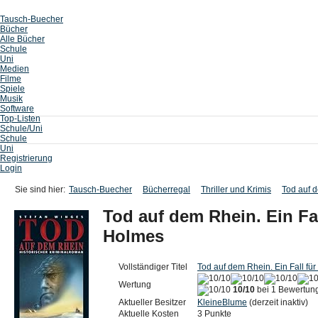
Tausch-Buecher
Bücher
Alle Bücher
Schule
Uni
Medien
Filme
Spiele
Musik
Software
Top-Listen
Schule/Uni
Schule
Uni
Registrierung
Login
Sie sind hier:
Tausch-Buecher
Bücherregal
Thriller und Krimis
Tod auf d
Tod auf dem Rhein. Ein Fal
Holmes
Vollständiger Titel
Tod auf dem Rhein. Ein Fall fü
Wertung
10/10
bei 1 Bewertun
Aktueller Besitzer
KleineBlume
(derzeit inaktiv)
Aktuelle Kosten
3 Punkte