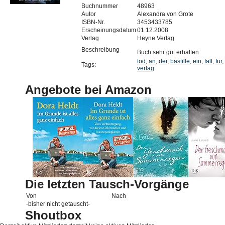
Buchnummer
48963
Autor
Alexandra von Grote
ISBN-Nr.
3453433785
Erscheinungsdatum
01.12.2008
Verlag
Heyne Verlag
Beschreibung
Buch sehr gut erhalten
tod
,
an
,
der
,
bastille
,
ein
,
fall
,
für
,
Tags:
verlag
Angebote bei Amazon
Die letzten Tausch-Vorgänge
Von
Nach
-bisher nicht getauscht-
Shoutbox