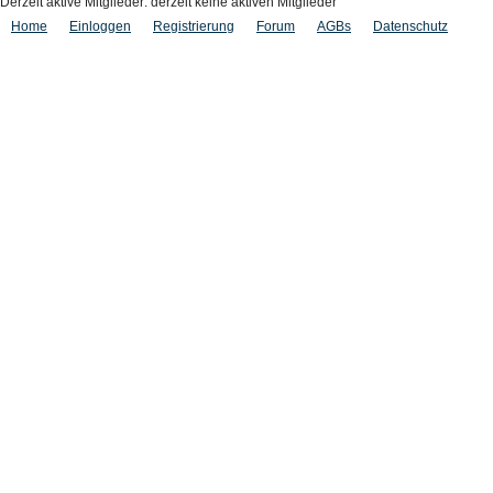
Derzeit aktive Mitglieder: derzeit keine aktiven Mitglieder
Home
Einloggen
Registrierung
Forum
AGBs
Datenschutz