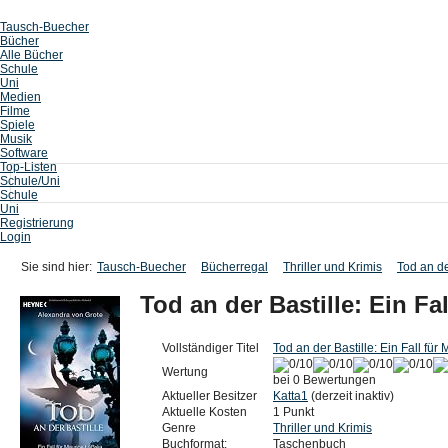
Tausch-Buecher
Bücher
Alle Bücher
Schule
Uni
Medien
Filme
Spiele
Musik
Software
Top-Listen
Schule/Uni
Schule
Uni
Registrierung
Login
Sie sind hier:
Tausch-Buecher
Bücherregal
Thriller und Krimis
Tod an de
Tod an der Bastille: Ein Fa
Vollständiger Titel
Tod an der Bastille: Ein Fall fü
Wertung
bei 0 Bewertungen
Aktueller Besitzer
Katta1
(derzeit inaktiv)
Aktuelle Kosten
1 Punkt
Genre
Thriller und Krimis
Buchformat:
Taschenbuch