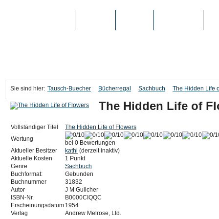
TAUSCH-BUECHER
BÜCHER
MEDIEN
TOP-LISTEN
SC
Sie sind hier:
Tausch-Buecher
Bücherregal
Sachbuch
The Hidden Life 
The Hidden Life of F
Vollständiger Titel
The Hidden Life of Flowers
Wertung
bei 0 Bewertungen
Aktueller Besitzer
kathi
(derzeit inaktiv)
Aktuelle Kosten
1 Punkt
Genre
Sachbuch
Buchformat:
Gebunden
Buchnummer
31832
Autor
J M Guilcher
ISBN-Nr.
B0000CIQQC
Erscheinungsdatum
1954
Verlag
Andrew Melrose, Ltd.