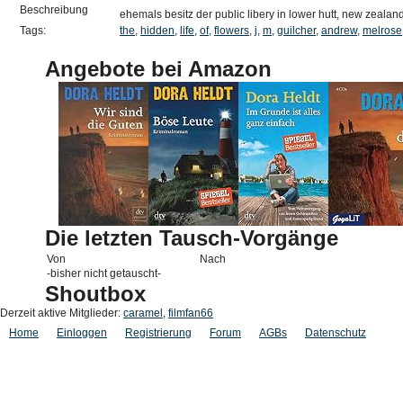
Beschreibung
ehemals besitz der public libery in lower hutt, new zealan
Tags:
the
,
hidden
,
life
,
of
,
flowers
,
j
,
m
,
guilcher
,
andrew
,
melrose
Angebote bei Amazon
Die letzten Tausch-Vorgänge
Von
Nach
-bisher nicht getauscht-
Shoutbox
Derzeit aktive Mitglieder:
caramel
,
filmfan66
Home
Einloggen
Registrierung
Forum
AGBs
Datenschutz