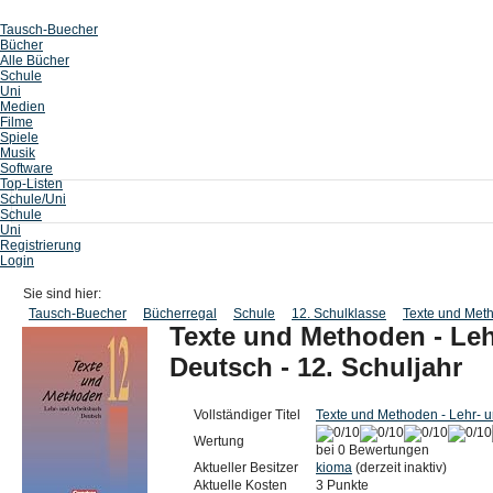
Tausch-Buecher
Bücher
Alle Bücher
Schule
Uni
Medien
Filme
Spiele
Musik
Software
Top-Listen
Schule/Uni
Schule
Uni
Registrierung
Login
Sie sind hier:
Tausch-Buecher
Bücherregal
Schule
12. Schulklasse
Texte und Meth
Texte und Methoden - Leh
Deutsch - 12. Schuljahr
Vollständiger Titel
Texte und Methoden - Lehr- u
Wertung
bei 0 Bewertungen
Aktueller Besitzer
kioma
(derzeit inaktiv)
Aktuelle Kosten
3 Punkte