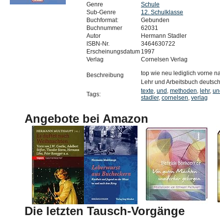
Genre
Schule
Sub-Genre
12. Schulklasse
Buchformat:
Gebunden
Buchnummer
62031
Autor
Hermann Stadler
ISBN-Nr.
3464630722
Erscheinungsdatum
1997
Verlag
Cornelsen Verlag
top wie neu lediglich vorne n
Beschreibung
Lehr und Arbeitsbuch deutsc
texte
,
und
,
methoden
,
lehr
,
un
Tags:
stadler
,
cornelsen
,
verlag
Angebote bei Amazon
Die letzten Tausch-Vorgänge