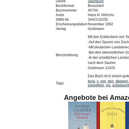
Genre
Sachbuch
Buchformat:
Broschiert
Buchnummer
45744
Autor
Hans H. Hillrichs
ISBN-Nr.
3442124255
Erscheinungsdatum
November 1992
Verlag
Goldmann
Mit den Entdeckern von Te
-Auf den Spuren von Dsch
-Mit deutschen Landsknec
-Bei den steinzeitlichen S
Beschreibung
-In der urzeitlichen Land
nach dem Saurier
Goldmann 12425
Das Buch ist in einem gu
terra
,
x
,
von
,
den
,
steppen
Tags:
expedition
,
ins
,
unbekann
Angebote bei Amaz