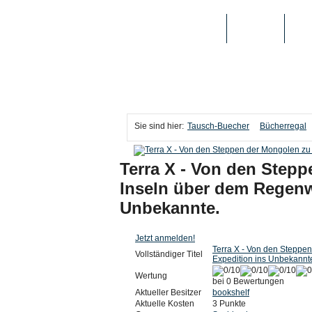
TAUSCH-BUECHER
BÜCHER
MED
Sie sind hier:
Tausch-Buecher
Bücherregal
Terra X - Von den Step
Inseln über dem Regenw
Unbekannte.
Jetzt anmelden!
Terra X - Von den Steppe
Vollständiger Titel
Expedition ins Unbekannt
Wertung
bei 0 Bewertungen
Aktueller Besitzer
bookshelf
Aktuelle Kosten
3 Punkte