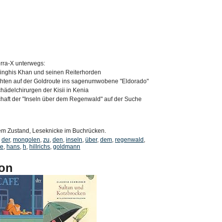
rra-X unterwegs:
inghis Khan und seinen Reiterhorden
hten auf der Goldroute ins sagenumwobene "Eldorado"
chädelchirurgen der Kisii in Kenia
schaft der "Inseln über dem Regenwald" auf der Suche
tem Zustand, Leseknicke im Buchrücken.
,
der
,
mongolen
,
zu
,
den
,
inseln
,
über
,
dem
,
regenwald
,
te
,
hans
,
h
,
hillrichs
,
goldmann
on