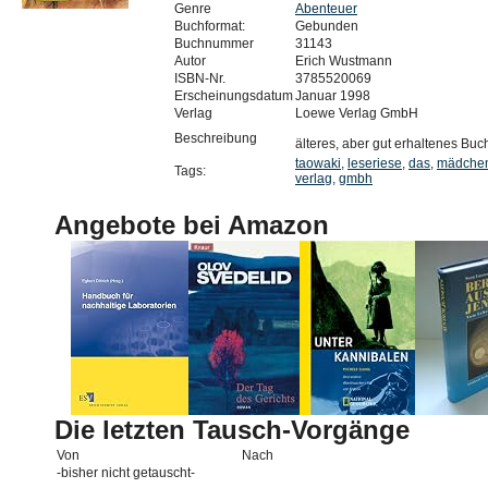
Genre
Abenteuer
Buchformat:
Gebunden
Buchnummer
31143
Autor
Erich Wustmann
ISBN-Nr.
3785520069
Erscheinungsdatum
Januar 1998
Verlag
Loewe Verlag GmbH
Beschreibung
älteres, aber gut erhaltenes Buc
taowaki
,
leseriese
,
das
,
mädche
Tags:
verlag
,
gmbh
Angebote bei Amazon
Die letzten Tausch-Vorgänge
Von
Nach
-bisher nicht getauscht-