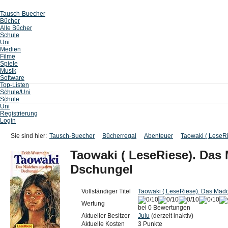
Tausch-Buecher
Bücher
Alle Bücher
Schule
Uni
Medien
Filme
Spiele
Musik
Software
Top-Listen
Schule/Uni
Schule
Uni
Registrierung
Login
Sie sind hier:
Tausch-Buecher
Bücherregal
Abenteuer
Taowaki ( LeseR
Taowaki ( LeseRiese). Da
Dschungel
Vollständiger Titel
Taowaki ( LeseRiese). Das Mä
Wertung
bei 0 Bewertungen
Aktueller Besitzer
Julu
(derzeit inaktiv)
Aktuelle Kosten
3 Punkte