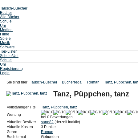
Tausch-Buecher
Bücher
Alle Bücher
Schule
Uni
Medien
Filme
Spiele
Musik
Software
Top-Listen
Schule/Uni
Schule
Uni
Registrierung
Login
Sie sind hier:
Tausch-Buecher
Bücherregal
Roman
Tanz, Püppchen, ta
Tanz, Püppchen, tanz
Vollständiger Titel
Tanz, Püppchen, tanz
Wertung
bei 0 Bewertungen
Aktueller Besitzer
sane82
(derzeit inaktiv)
Aktuelle Kosten
3 Punkte
Genre
Roman
Buchformat:
Gebunden