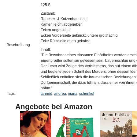
125 S.
Zustand:
Raucher- & Katzenhaushalt
Kanten leicht abgerieben
Ecken angestubst
Ecken Vorderseite geknickt, untere großflächig
Ecke Rückseite oben geknickt
Beschreibung
Inhalt:
"Die Bewohner eines einsamen Einödhofes werden ersch
Eigenbrödler sollen sie gewesen sein, bauernschlau und 
Der Leser wird Zeuge des Verbrechens, das auf einem athe
und begleitet jeden Schritt des Mörders, ohne dessen Iden
Schließlich entfalten sich die traumatischen Beziehungen
Dorfgemeinschaft, die dazu führten, dass einer von ihn
nahm."
Tags:
tannöd
,
andrea
,
maria
,
schenkel
Angebote bei Amazon