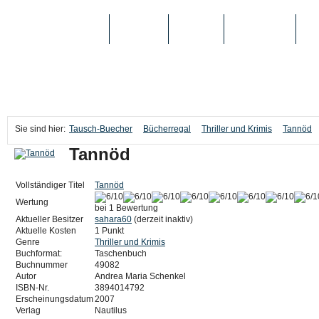
TAUSCH-BUECHER
BÜCHER
MEDIEN
TOP-LISTEN
SC
Sie sind hier:
Tausch-Buecher
Bücherregal
Thriller und Krimis
Tannöd
Tannöd
Vollständiger Titel
Tannöd
Wertung
bei 1 Bewertung
Aktueller Besitzer
sahara60
(derzeit inaktiv)
Aktuelle Kosten
1 Punkt
Genre
Thriller und Krimis
Buchformat:
Taschenbuch
Buchnummer
49082
Autor
Andrea Maria Schenkel
ISBN-Nr.
3894014792
Erscheinungsdatum
2007
Verlag
Nautilus