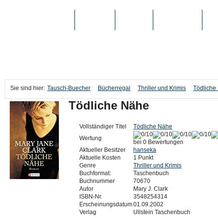
TAUSCH-BUECHER
BÜCHER
MEDIEN
TOP-LISTEN
SC
Sie sind hier:
Tausch-Buecher
Bücherregal
Thriller und Krimis
Tödliche
Tödliche Nähe
Vollständiger Titel
Tödliche Nähe
Wertung
bei 0 Bewertungen
Aktueller Besitzer
hanseka
Aktuelle Kosten
1 Punkt
Genre
Thriller und Krimis
Buchformat:
Taschenbuch
Buchnummer
70670
Autor
Mary J. Clark
ISBN-Nr.
3548254314
Erscheinungsdatum
01.09.2002
Verlag
Ullstein Taschenbuch