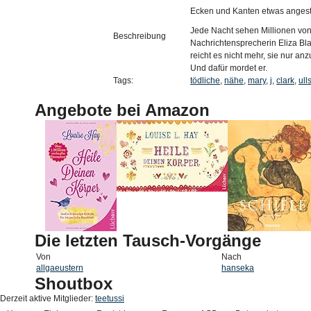
Ecken und Kanten etwas angest
Jede Nacht sehen Millionen vo
Beschreibung
Nachrichtensprecherin Eliza Bl
reicht es nicht mehr, sie nur a
Und dafür mordet er.
Tags:
tödliche
,
nähe
,
mary
,
j
,
clark
,
ull
Angebote bei Amazon
Die letzten Tausch-Vorgänge
Von
Nach
allgaeustern
hanseka
Shoutbox
Derzeit aktive Mitglieder:
teetussi