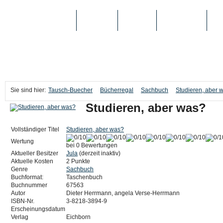
TAUSCH-BUECHER
BÜCHER
MEDIEN
TOP-LISTEN
SC
Sie sind hier:
Tausch-Buecher
Bücherregal
Sachbuch
Studieren, aber 
Studieren, aber was?
Vollständiger Titel
Studieren, aber was?
Wertung
bei 0 Bewertungen
Aktueller Besitzer
Jula
(derzeit inaktiv)
Aktuelle Kosten
2 Punkte
Genre
Sachbuch
Buchformat:
Taschenbuch
Buchnummer
67563
Autor
Dieter Herrmann, angela Verse-Herrmann
ISBN-Nr.
3-8218-3894-9
Erscheinungsdatum
Verlag
Eichborn