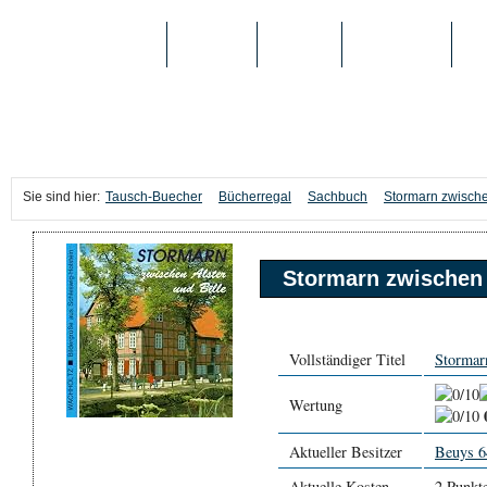
TAUSCH-BUECHER
BÜCHER
MEDIEN
TOP-LISTEN
SC
Sie sind hier:
Tausch-Buecher
Bücherregal
Sachbuch
Stormarn zwischen
Stormarn zwischen 
Vollständiger Titel
Stormar
Wertung
Aktueller Besitzer
Beuys 6
Aktuelle Kosten
2 Punkt