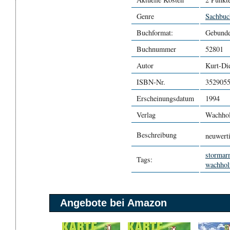
Genre
Sachbuc
Buchformat:
Gebund
Buchnummer
52801
Autor
Kurt-Di
ISBN-Nr.
352905
Erscheinungsdatum
1994
Verlag
Wachhol
Beschreibung
neuwert
stormar
Tags:
wachhol
Angebote bei Amazon