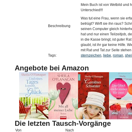
Mein Buch ist von Wetbild und h
Unterschied!!!
Was tut eine Frau, wenn sie er
betrügt? Wirft sie ihn raus? Sc
Beschreibung
seinen Computer gleich hinterhe
hat und nur einen Teilzeitjob, 
in die Kasse bringt, ist guter Rat
glaubt, ist ihr gar keine Hilfe. 
mit Rat und Tat zur Seite stehen .
Tags:
sternzeichen
,
liebe
,
roman
,
shei
Angebote bei Amazon
Die letzten Tausch-Vorgänge
Von
Nach