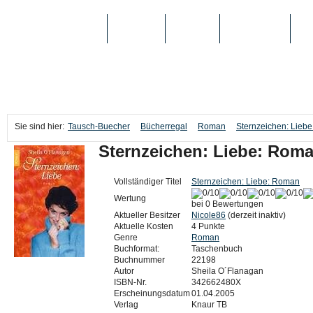
TAUSCH-BUECHER
BÜCHER
MEDIEN
TOP-LISTEN
SC
Sie sind hier:
Tausch-Buecher
Bücherregal
Roman
Sternzeichen: Lieb
Sternzeichen: Liebe: Rom
Vollständiger Titel
Sternzeichen: Liebe: Roman
Wertung
bei 0 Bewertungen
Aktueller Besitzer
Nicole86
(derzeit inaktiv)
Aktuelle Kosten
4 Punkte
Genre
Roman
Buchformat:
Taschenbuch
Buchnummer
22198
Autor
Sheila O´Flanagan
ISBN-Nr.
342662480X
Erscheinungsdatum
01.04.2005
Verlag
Knaur TB