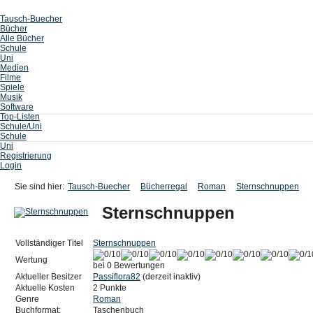
Tausch-Buecher
Bücher
Alle Bücher
Schule
Uni
Medien
Filme
Spiele
Musik
Software
Top-Listen
Schule/Uni
Schule
Uni
Registrierung
Login
Sie sind hier:
Tausch-Buecher
Bücherregal
Roman
Sternschnuppen
Sternschnuppen
Vollständiger Titel
Sternschnuppen
Wertung
bei 0 Bewertungen
Aktueller Besitzer
Passiflora82
(derzeit inaktiv)
Aktuelle Kosten
2 Punkte
Genre
Roman
Buchformat:
Taschenbuch