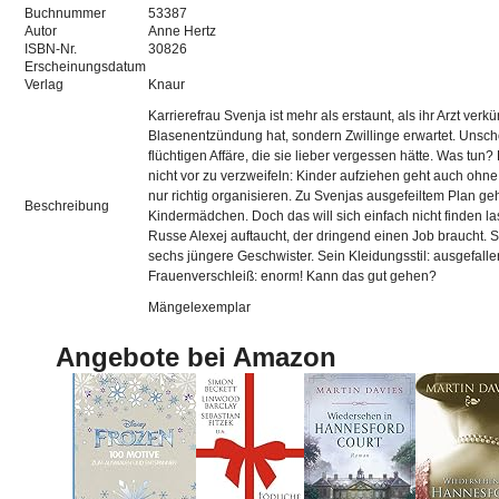
Buchnummer
53387
Autor
Anne Hertz
ISBN-Nr.
30826
Erscheinungsdatum
Verlag
Knaur
Karrierefrau Svenja ist mehr als erstaunt, als ihr Arzt verk
Blasenentzündung hat, sondern Zwillinge erwartet. Unsc
flüchtigen Affäre, die sie lieber vergessen hätte. Was tun
nicht vor zu verzweifeln: Kinder aufziehen geht auch ohn
nur richtig organisieren. Zu Svenjas ausgefeiltem Plan ge
Beschreibung
Kindermädchen. Doch das will sich einfach nicht finden la
Russe Alexej auftaucht, der dringend einen Job braucht. S
sechs jüngere Geschwister. Sein Kleidungsstil: ausgefalle
Frauenverschleiß: enorm! Kann das gut gehen?
Mängelexemplar
Angebote bei Amazon