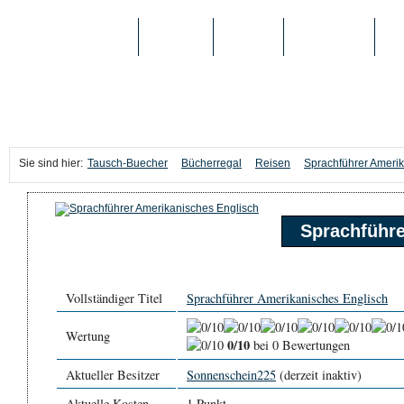
TAUSCH-BUECHER
BÜCHER
MEDIEN
TOP-LISTEN
SC
Sie sind hier:
Tausch-Buecher
Bücherregal
Reisen
Sprachführer Amerik
Sprachführe
Vollständiger Titel
Sprachführer Amerikanisches Englisch
Wertung
0/10
bei 0 Bewertungen
Aktueller Besitzer
Sonnenschein225
(derzeit inaktiv)
Aktuelle Kosten
1 Punkt