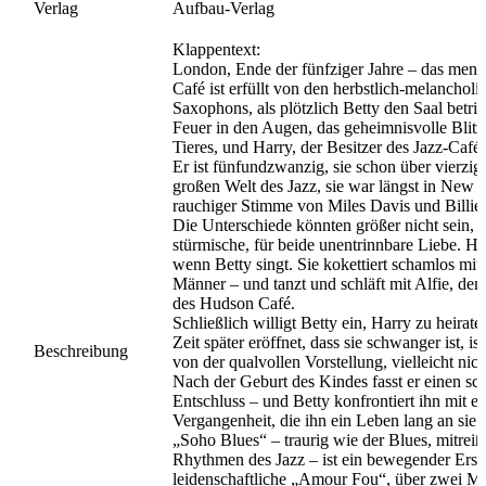
Verlag
Aufbau-Verlag
Klappentext:
London, Ende der fünfziger Jahre – das men
Café ist erfüllt von den herbstlich-melanchol
Saxophons, als plötzlich Betty den Saal betritt
Feuer in den Augen, das geheimnisvolle Blitz
Tieres, und Harry, der Besitzer des Jazz-Cafés, 
Er ist fünfundzwanzig, sie schon über vierzig
großen Welt des Jazz, sie war längst in New Y
rauchiger Stimme von Miles Davis und Billie
Die Unterschiede könnten größer nicht sein, a
stürmische, für beide unentrinnbare Liebe. Har
wenn Betty singt. Sie kokettiert schamlos mi
Männer – und tanzt und schläft mit Alfie, de
des Hudson Café.
Schließlich willigt Betty ein, Harry zu heirate
Zeit später eröffnet, dass sie schwanger ist, i
Beschreibung
von der qualvollen Vorstellung, vielleicht nich
Nach der Geburt des Kindes fasst er einen sc
Entschluss – und Betty konfrontiert ihn mit ei
Vergangenheit, die ihn ein Leben lang an sie
„Soho Blues“ – traurig wie der Blues, mitrei
Rhythmen des Jazz – ist ein bewegender Erst
leidenschaftliche „Amour Fou“, über zwei M