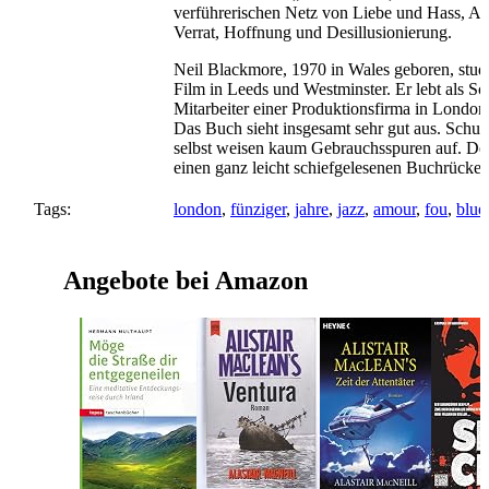
verführerischen Netz von Liebe und Hass, A
Verrat, Hoffnung und Desillusionierung.
Neil Blackmore, 1970 in Wales geboren, stud
Film in Leeds und Westminster. Er lebt als Sch
Mitarbeiter einer Produktionsfirma in London
Das Buch sieht insgesamt sehr gut aus. Sch
selbst weisen kaum Gebrauchsspuren auf. Der 
einen ganz leicht schiefgelesenen Buchrücken
Tags:
london
,
fünziger
,
jahre
,
jazz
,
amour
,
fou
,
blue
Angebote bei Amazon