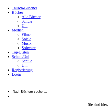
Tausch-Buecher
Bücher
Alle Bücher
Schule
Uni
Medien
Filme
Spiele
Musik
Software
Top-Listen
Schule/Uni
Schule
Uni
Registrierung
Login
Sie sind hier: