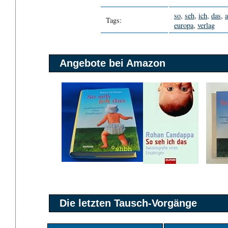
so
,
seh
,
ich
,
das
,
a
Tags:
europa
,
verlag
Angebote bei Amazon
Die letzten Tausch-Vorgänge