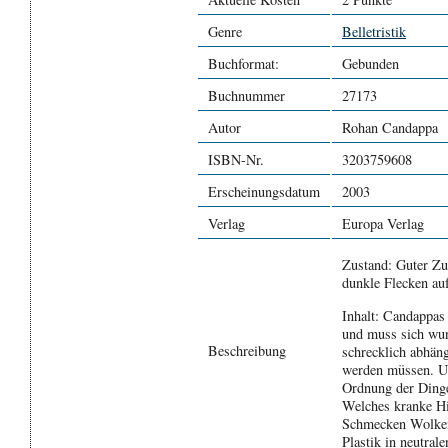
Genre
Belletristik
Buchformat:
Gebunden
Buchnummer
27173
Autor
Rohan Candappa
ISBN-Nr.
3203759608
Erscheinungsdatum
2003
Verlag
Europa Verlag
Zustand: Guter Zu
dunkle Flecken au
Inhalt: Candappas 
und muss sich wund
Beschreibung
schrecklich abhän
werden müssen. Und
Ordnung der Ding
Welches kranke Hi
Schmecken Wolken 
Plastik in neutral