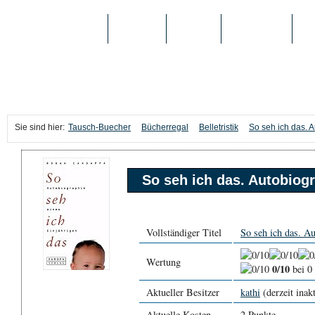
TAUSCH-BUECHER
BÜCHER
MEDIEN
TOP-LISTEN
SC
Sie sind hier:
Tausch-Buecher
Bücherregal
Belletristik
So seh ich das. 
So seh ich das. Autobiogr
Vollständiger Titel
So seh ich das. Au
Wertung
0/10
bei 0
Aktueller Besitzer
kathi
(derzeit inak
Aktuelle Kosten
2 Punkte