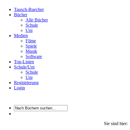
Tausch-Buecher
Bücher
Alle Bücher
Schule
Uni
Medien
Filme
Spiele
Musik
Software
Top-Listen
Schule/Uni
Schule
Uni
Registrierung
Login
Sie sind hier: