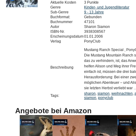
Aktuelle Kosten
3 Punkte
Genre
Kinder- und Jugendliteratur
Sub-Genre
9 - 13 Jahre
Buchformat:
Gebunden
Buchnummer
47101
Autor
Sharon Siamon
ISBN-Nr.
3938308567
Erscheinungsdatum
01.01.2006
Verlag
PonyClub
Mustang Ranch Special , Pony
Die Mustang Mountain Ranch so
das zu verhindern, ist, das A
helfen Alison und Meg ihrer Fr
Beschreibung
einfach ist, müssen die drei bal
Herausforderung: Bei einer zwe
möglichen Abenteuer – und Alis
sie letzten Herbst verliebt war 
sharon
,
siamon
,
weihnachten
,
Tags:
siamon
,
ponyclub
Angebote bei Amazon