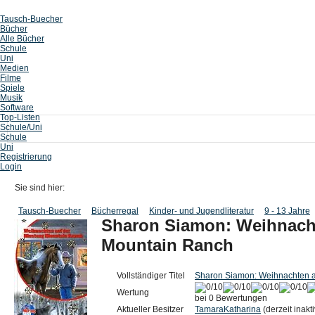
Tausch-Buecher
Bücher
Alle Bücher
Schule
Uni
Medien
Filme
Spiele
Musik
Software
Top-Listen
Schule/Uni
Schule
Uni
Registrierung
Login
Sie sind hier:
Tausch-Buecher
Bücherregal
Kinder- und Jugendliteratur
9 - 13 Jahre
Sharon Siamon: Weihnach
Mountain Ranch
Vollständiger Titel
Sharon Siamon: Weihnachten a
Wertung
bei 0 Bewertungen
Aktueller Besitzer
TamaraKatharina
(derzeit inakti