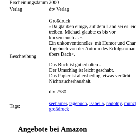
Erscheinungsdatum
2000
Verlag
dtv Verlag
Großdruck
»Da glauben einige, auf dem Land sei es leich
treiben. Michael glaubte es bis vor
kurzem auch ... «
Ein unkonventionelles, mit Humor und Charm
Tagebuch von der Autorin des Erfolgsroman
übers Dach<.
Beschreibung
Das Buch ist gut erhalten -
Der Umschlag ist leicht geschabt.
Das Papier ist altersbedingt etwas verfärbt.
Nichtraucherhaushalt.
dtv 2580
seehamer
,
tagebuch
,
isabella
,
nadolny
,
münch
Tags:
großdruck
Angebote bei Amazon