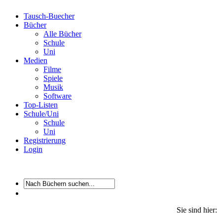
Tausch-Buecher
Bücher
Alle Bücher
Schule
Uni
Medien
Filme
Spiele
Musik
Software
Top-Listen
Schule/Uni
Schule
Uni
Registrierung
Login
Sie sind hier: