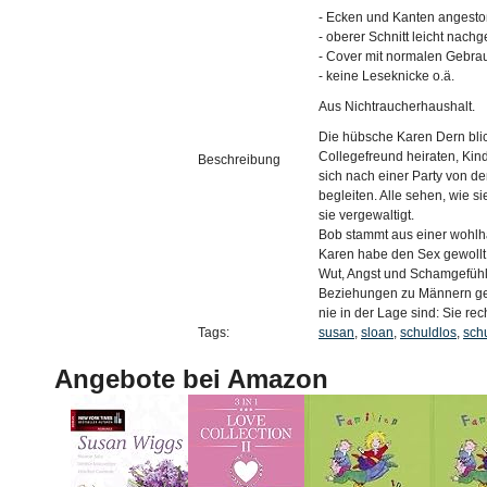
- Ecken und Kanten angest
- oberer Schnitt leicht nach
- Cover mit normalen Gebr
- keine Leseknicke o.ä.
Aus Nichtraucherhaushalt.
Die hübsche Karen Dern blickt
Collegefreund heiraten, Kin
Beschreibung
sich nach einer Party von 
begleiten. Alle sehen, wie s
sie vergewaltigt.
Bob stammt aus einer wohlh
Karen habe den Sex gewollt.
Wut, Angst und Schamgefühl 
Beziehungen zu Männern gest
nie in der Lage sind: Sie rec
Tags:
susan
,
sloan
,
schuldlos
,
sch
Angebote bei Amazon