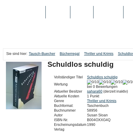
TAUSCH-BUECHER
BÜCHER
MEDIEN
TOP-LISTEN
SC
Sie sind hier:
Tausch-Buecher
Bücherregal
Thriller und Krimis
Schuldlo
Schuldlos schuldig
Vollständiger Titel
Schuldlos schuldig
Wertung
bei 0 Bewertungen
Aktueller Besitzer
sahara60
(derzeit inaktiv)
Aktuelle Kosten
1 Punkt
Genre
Thriller und Krimis
Buchformat:
Taschenbuch
Buchnummer
58956
Autor
Susan Sloan
ISBN-Nr.
B004OXXG4Q
Erscheinungsdatum
1990
Verlag