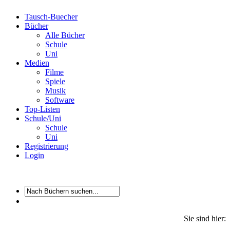
Tausch-Buecher
Bücher
Alle Bücher
Schule
Uni
Medien
Filme
Spiele
Musik
Software
Top-Listen
Schule/Uni
Schule
Uni
Registrierung
Login
Sie sind hier: