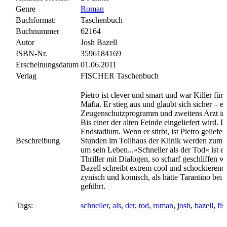
Genre
Roman
Buchformat:
Taschenbuch
Buchnummer
62164
Autor
Josh Bazell
ISBN-Nr.
3596184169
Erscheinungsdatum
01.06.2011
Verlag
FISCHER Taschenbuch
Pietro ist clever und smart und war Killer fü
Mafia. Er stieg aus und glaubt sich sicher – er 
Zeugenschutzprogramm und zweitens Arzt in
Bis einer der alten Feinde eingeliefert wird. 
Endstadium. Wenn er stirbt, ist Pietro geliefer
Beschreibung
Stunden im Tollhaus der Klinik werden zum
um sein Leben...»Schneller als der Tod« ist e
Thriller mit Dialogen, so scharf geschliffen wi
Bazell schreibt extrem cool und schockierend
zynisch und komisch, als hätte Tarantino bei
geführt.
Tags:
schneller
,
als
,
der
,
tod
,
roman
,
josh
,
bazell
,
fis