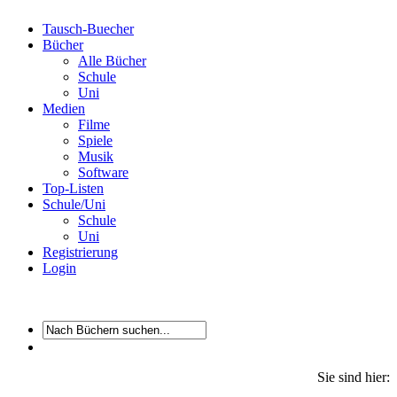
Tausch-Buecher
Bücher
Alle Bücher
Schule
Uni
Medien
Filme
Spiele
Musik
Software
Top-Listen
Schule/Uni
Schule
Uni
Registrierung
Login
Sie sind hier: