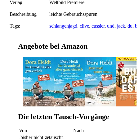
Verlag
Weltbild Premiere
Beschreibung
leichte Gebrauchsspuren
Tags:
schlangenjagd
,
clive
,
cussler
,
und
,
jack
,
du
,
br
Angebote bei Amazon
Die letzten Tausch-Vorgänge
Von
Nach
-bisher nicht getauscht-