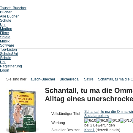
Tausch-Buecher
Bücher
Alle Bücher
Schule
Uni
Medien
Filme
Spiele
Musik
Software
Top-Listen
Schule/Uni
Schule
Uni
Registrierung
Login
Sie sind hier:
Tausch-Buecher
Bücherregal
Satire
Schantall, tu ma die 
Schantall, tu ma die Om
Alltag eines unerschrocke
Schantall, tu ma die Omma wi
Vollständiger Titel
Sozialarbeiters
Wertung
bei 2 Bewertungen
Aktueller Besitzer
Katta1
(derzeit inaktiv)