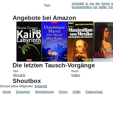
schantall
,
tu
,
ma
,
die
,
omma
,
w
Tags:
sozialarbeiters
,
kai
,
twilfer
,
sch
Angebote bei Amazon
Die letzten Tausch-Vorgänge
Von
Nach
WiccaHs
Katta1
Shoutbox
Derzeit aktive Mitglieder:
filmfan66
Home
Einloggen
Registrierung
Forum
AGBs
Datenschutz