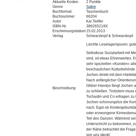
Aktuelle Kosten
2 Punkte
Genre
Satire
Buchformat:
Taschenbuch
Buchnummer
66204
Autor
Kai Twilfer
ISBN-Nr.
386265219X
Erscheinungsdatum
15.02.2013
Verlag
Schwarzkopf & Schwarzkopf
Leichte Leselagerspuren; gute
Selbstlose Sozialarbeit mit Me
sind, ist etwas Ehrenwertes. 
sehr speziellen »Kunden« alle
beschaulichen Kulturbehörde ei
Jochen direkt mit dem Härtefal
Nach anfänglicher Orientieru
Glitzer-Handys fängt Jochen an
Beschreibung
zu schließen. Trotzdem muss e
Tschastin und Co ertragen zu 
Jochen schonungslos die Kuri
nach. Egal ob Kindergeburtsta
oder erzwungene Kirmesbesuch
Teil des Ganzen. Während sein
Unterschicht zu bekommen, zum 
der Nähe betrachtet die Frage,
von uns steckt.