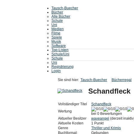
Tausch-Buecher
Bücher
Alle Bücher
Schule
Uni
Medien
Filme
Spiele
Musik
Software
Top-Listen
Schule/Uni
Schule
Uni
Registrierung
Login
Sie sind hier:
Tausch-Buecher
Bücherregal
Schandfleck
Vollständiger Titel
Schandfleck
Wertung
bei 0 Bewertungen
Aktueller Besitzer
waveangel
(derzeit inaktiv
Aktuelle Kosten
1 Punkt
Genre
Thriller und Krimis
Buchformat:
Gebunden