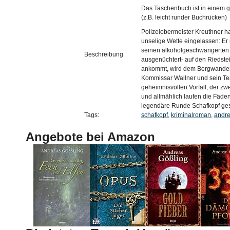
Das Taschenbuch ist in einem g
(z.B. leicht runder Buchrücken)
Polizeiobermeister Kreuthner ha
unselige Wette eingelassen: E
seinen alkoholgeschwängerten K
Beschreibung
ausgenüchtert- auf den Riedstei
ankommt, wird dem Bergwander
Kommissar Wallner und sein Tea
geheimnisvollen Vorfall, der zwe
und allmählich laufen die Fäd
legendäre Runde Schafkopf gesp
Tags:
schafkopf
,
kriminalroman
,
andr
Angebote bei Amazon