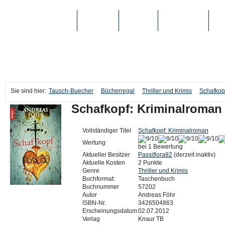
TAUSCH-BUECHER
BÜCHER
MEDIEN
TOP-LISTEN
SC
Sie sind hier:
Tausch-Buecher
Bücherregal
Thriller und Krimis
Schafkop
Schafkopf: Kriminalroman
Vollständiger Titel
Schafkopf: Kriminalroman
Wertung
bei 1 Bewertung
Aktueller Besitzer
Passiflora82
(derzeit inaktiv)
Aktuelle Kosten
2 Punkte
Genre
Thriller und Krimis
Buchformat:
Taschenbuch
Buchnummer
57202
Autor
Andreas Föhr
ISBN-Nr.
3426504863
Erscheinungsdatum
02.07.2012
Verlag
Knaur TB