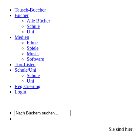
Tausch-Buecher
Bücher
Alle Bücher
Schule
Uni
Medien
Filme
Spiele
Musik
Software
Top-Listen
Schule/Uni
Schule
Uni
Registrierung
Login
Sie sind hier: