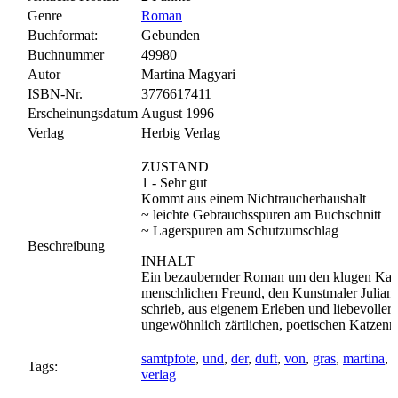
Genre
Roman
Buchformat:
Gebunden
Buchnummer
49980
Autor
Martina Magyari
ISBN-Nr.
3776617411
Erscheinungsdatum
August 1996
Verlag
Herbig Verlag
ZUSTAND
1 - Sehr gut
Kommt aus einem Nichtraucherhaushalt
~ leichte Gebrauchsspuren am Buchschnitt
~ Lagerspuren am Schutzumschlag
Beschreibung
INHALT
Ein bezaubernder Roman um den klugen Kate
menschlichen Freund, den Kunstmaler Julian
schrieb, aus eigenem Erleben und liebevoller
ungewöhnlich zärtlichen, poetischen Katzenr
samtpfote
,
und
,
der
,
duft
,
von
,
gras
,
martina
,
Tags:
verlag