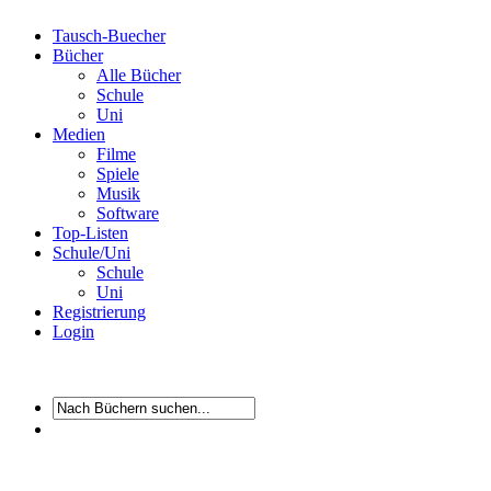
Tausch-Buecher
Bücher
Alle Bücher
Schule
Uni
Medien
Filme
Spiele
Musik
Software
Top-Listen
Schule/Uni
Schule
Uni
Registrierung
Login