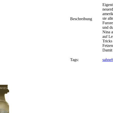
Eigent
neuerd
amerik
sie al
Beschreibung
Furore
und du
Nina a
auf Le
Tricks
Fetzen
Damit b
Tags:
sahne