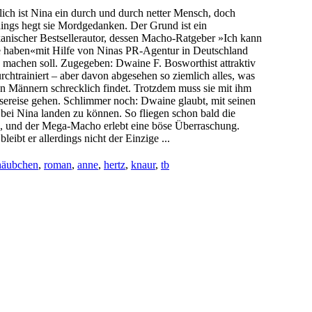
lich ist Nina ein durch und durch netter Mensch, doch
ings hegt sie Mordgedanken. Der Grund ist ein
anischer Bestsellerautor, dessen Macho-Ratgeber »Ich kann
le haben«mit Hilfe von Ninas PR-Agentur in Deutschland
 machen soll. Zugegeben: Dwaine F. Bosworthist attraktiv
rchtrainiert – aber davon abgesehen so ziemlich alles, was
n Männern schrecklich findet. Trotzdem muss sie mit ihm
sereise gehen. Schlimmer noch: Dwaine glaubt, mit seinen
 bei Nina landen zu können. So fliegen schon bald die
, und der Mega-Macho erlebt eine böse Überraschung.
leibt er allerdings nicht der Einzige ...
häubchen
,
roman
,
anne
,
hertz
,
knaur
,
tb