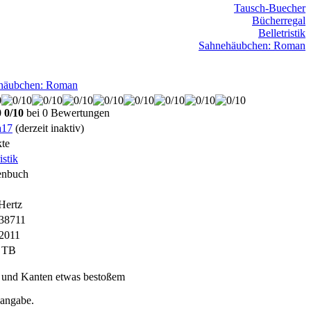
Tausch-Buecher
Bücherregal
Belletristik
Sahnehäubchen: Roman
häubchen: Roman
0/10
bei 0 Bewertungen
a17
(derzeit inaktiv)
te
istik
enbuch
Hertz
38711
.2011
 TB
 und Kanten etwas bestoßem
sangabe.