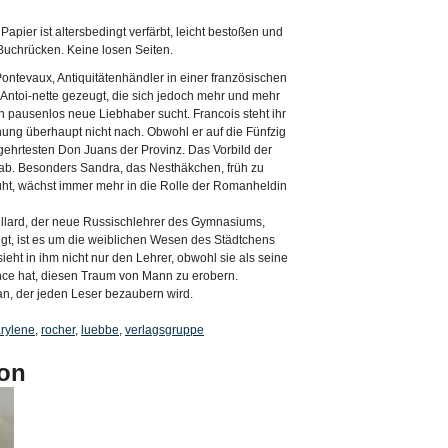
Papier ist altersbedingt verfärbt, leicht bestoßen und
Buchrücken. Keine losen Seiten.
Pontevaux, Antiquitätenhändler in einer französischen
u Antoi-nette gezeugt, die sich jedoch mehr und mehr
h pausenlos neue Liebhaber sucht. Francois steht ihr
hung überhaupt nicht nach. Obwohl er auf die Fünfzig
egehrtesten Don Juans der Provinz. Das Vorbild der
r ab. Besonders Sandra, das Nesthäkchen, früh zu
üht, wächst immer mehr in die Rolle der Romanheldin
illard, der neue Russischlehrer des Gymnasiums,
gt, ist es um die weiblichen Wesen des Städtchens
eht in ihm nicht nur den Lehrer, obwohl sie als seine
ce hat, diesen Traum von Mann zu erobern.
an, der jeden Leser bezaubern wird.
rylene
,
rocher
,
luebbe
,
verlagsgruppe
on