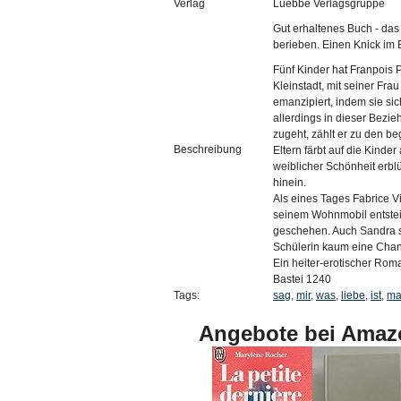
Verlag
Luebbe Verlagsgruppe
Gut erhaltenes Buch - das 
berieben. Einen Knick im 
Fünf Kinder hat Franpois 
Kleinstadt, mit seiner Fra
emanzipiert, indem sie sic
allerdings in dieser Bezie
zugeht, zählt er zu den b
Beschreibung
Eltern färbt auf die Kinde
weiblicher Schönheit erbl
hinein.
Als eines Tages Fabrice V
seinem Wohnmobil entstei
geschehen. Auch Sandra si
Schülerin kaum eine Chan
Ein heiter-erotischer Rom
Bastei 1240
Tags:
sag
,
mir
,
was
,
liebe
,
ist
,
ma
Angebote bei Amaz