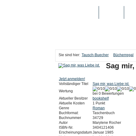
TAUSCH-BUECHER
BÜCHER
MED
Sie sind hier:
Tausch-Buecher
Bücherregal
Sag mir,
Jetzt anmelden!
Vollständiger Titel
Sag mir, was Liebe ist.
Wertung
bei 0 Bewertungen
Aktueller Besitzer
bookshelf
Aktuelle Kosten
1 Punkt
Genre
Roman
Buchformat:
Taschenbuch
Buchnummer
34729
Autor
Marylene Rocher
ISBN-Nr.
3404121406
Erscheinungsdatum
Januar 1985