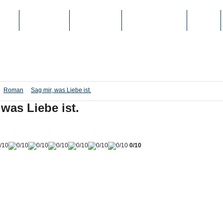
IEN
TOP-LISTEN
SCHULE/UNI
REGISTRIERUNG
LOGIN
Roman
Sag mir, was Liebe ist.
 was Liebe ist.
0/10