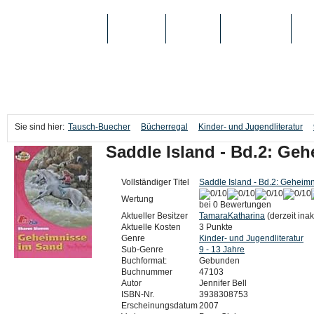
TAUSCH-BUECHER
BÜCHER
MEDIEN
TOP-LISTEN
SC
Sie sind hier:
Tausch-Buecher
Bücherregal
Kinder- und Jugendliteratur
Saddle Island - Bd.2: Ge
Vollständiger Titel
Saddle Island - Bd.2: Geheim
Wertung
bei 0 Bewertungen
Aktueller Besitzer
TamaraKatharina
(derzeit inak
Aktuelle Kosten
3 Punkte
Genre
Kinder- und Jugendliteratur
Sub-Genre
9 - 13 Jahre
Buchformat:
Gebunden
Buchnummer
47103
Autor
Jennifer Bell
ISBN-Nr.
3938308753
Erscheinungsdatum
2007