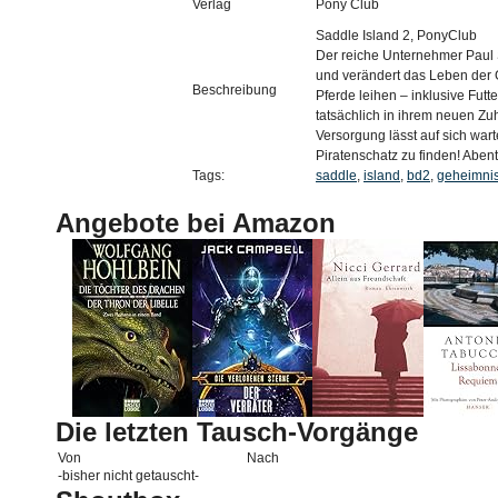
Verlag
Pony Club
Saddle Island 2, PonyClub
Der reiche Unternehmer Paul 
und verändert das Leben der G
Beschreibung
Pferde leihen – inklusive Futt
tatsächlich in ihrem neuen Zu
Versorgung lässt auf sich war
Piratenschatz zu finden! Aben
Tags:
saddle
,
island
,
bd2
,
geheimni
Angebote bei Amazon
Die letzten Tausch-Vorgänge
Von
Nach
-bisher nicht getauscht-