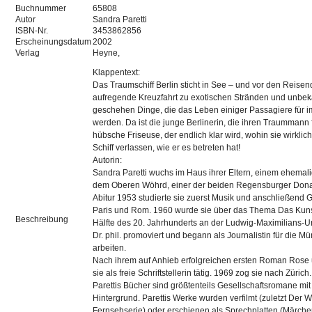
Buchnummer
65808
Autor
Sandra Paretti
ISBN-Nr.
3453862856
Erscheinungsdatum
2002
Verlag
Heyne,
Klappentext:
Das Traumschiff Berlin sticht in See – und vor den Reisen
aufregende Kreuzfahrt zu exotischen Stränden und unbek
geschehen Dinge, die das Leben einiger Passagiere für 
werden. Da ist die junge Berlinerin, die ihren Traummann 
hübsche Friseuse, der endlich klar wird, wohin sie wirklic
Schiff verlassen, wie er es betreten hat!
Autorin:
Sandra Paretti wuchs im Haus ihrer Eltern, einem ehemal
dem Oberen Wöhrd, einer der beiden Regensburger Dona
Abitur 1953 studierte sie zuerst Musik und anschließend 
Paris und Rom. 1960 wurde sie über das Thema Das Kuns
Beschreibung
Hälfte des 20. Jahrhunderts an der Ludwig-Maximilians-
Dr. phil. promoviert und begann als Journalistin für die 
arbeiten.
Nach ihrem auf Anhieb erfolgreichen ersten Roman Rose
sie als freie Schriftstellerin tätig. 1969 zog sie nach Zürich.
Parettis Bücher sind größtenteils Gesellschaftsromane mit
Hintergrund. Parettis Werke wurden verfilmt (zuletzt Der
Fernsehserie) oder erschienen als Sprechplatten (Märche