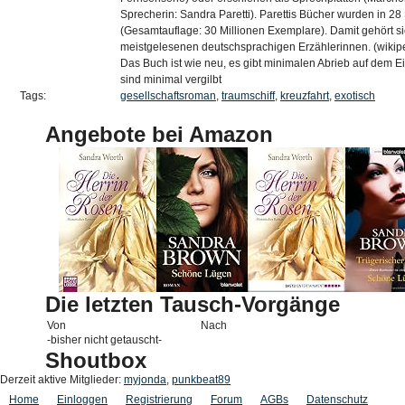
Sprecherin: Sandra Paretti). Parettis Bücher wurden in 28
(Gesamtauflage: 30 Millionen Exemplare). Damit gehört s
meistgelesenen deutschsprachigen Erzählerinnen. (wikip
Das Buch ist wie neu, es gibt minimalen Abrieb auf dem E
sind minimal vergilbt
Tags:
gesellschaftsroman
,
traumschiff
,
kreuzfahrt
,
exotisch
Angebote bei Amazon
Die letzten Tausch-Vorgänge
Von
Nach
-bisher nicht getauscht-
Shoutbox
Derzeit aktive Mitglieder:
myjonda
,
punkbeat89
Home
Einloggen
Registrierung
Forum
AGBs
Datenschutz