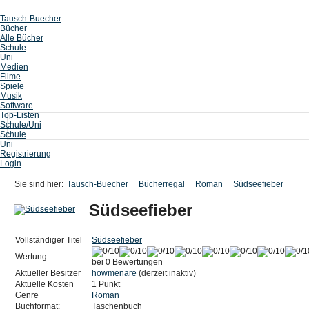
Tausch-Buecher
Bücher
Alle Bücher
Schule
Uni
Medien
Filme
Spiele
Musik
Software
Top-Listen
Schule/Uni
Schule
Uni
Registrierung
Login
Sie sind hier:
Tausch-Buecher
Bücherregal
Roman
Südseefieber
Südseefieber
Vollständiger Titel
Südseefieber
Wertung
bei 0 Bewertungen
Aktueller Besitzer
howmenare
(derzeit inaktiv)
Aktuelle Kosten
1 Punkt
Genre
Roman
Buchformat:
Taschenbuch