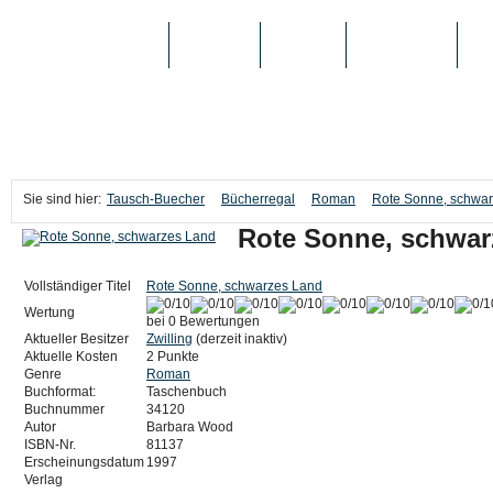
TAUSCH-BUECHER
BÜCHER
MEDIEN
TOP-LISTEN
SC
Sie sind hier:
Tausch-Buecher
Bücherregal
Roman
Rote Sonne, schwa
Rote Sonne, schwar
Vollständiger Titel
Rote Sonne, schwarzes Land
Wertung
bei 0 Bewertungen
Aktueller Besitzer
Zwilling
(derzeit inaktiv)
Aktuelle Kosten
2 Punkte
Genre
Roman
Buchformat:
Taschenbuch
Buchnummer
34120
Autor
Barbara Wood
ISBN-Nr.
81137
Erscheinungsdatum
1997
Verlag