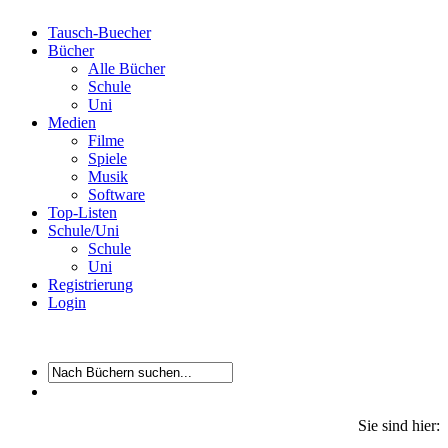
Tausch-Buecher
Bücher
Alle Bücher
Schule
Uni
Medien
Filme
Spiele
Musik
Software
Top-Listen
Schule/Uni
Schule
Uni
Registrierung
Login
Sie sind hier: