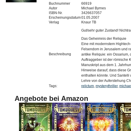
Buchnummer
66919
Autor
Michael Byrnes
ISBN-Nr.
3426637057
Erscheinungsdatum
01.05.2007
Verlag
Knaur TB
Gut/sehr guter Zustand! Nichtr
Das Geheimnis der Reliquie
Eine mit modernstem Hightech-
Felsendom in Jerusalem und r
Beschreibung
antike Reliquie: ein Ossarium,
Auftraggeber ist der römische 
Manuskript aus dem 1. Jahrhund
Hinweise darauf, dass diese Gra
enthalten könnte. Und Santelli w
Lehre von der Auferstehung Chr
Tags:
relictum
,
mysterythriller
,
michae
Angebote bei Amazon