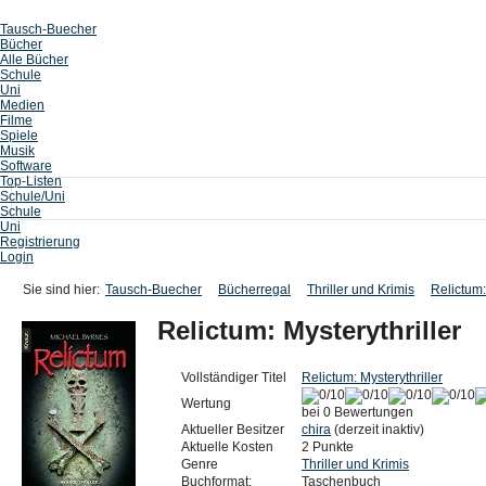
Tausch-Buecher
Bücher
Alle Bücher
Schule
Uni
Medien
Filme
Spiele
Musik
Software
Top-Listen
Schule/Uni
Schule
Uni
Registrierung
Login
Sie sind hier:
Tausch-Buecher
Bücherregal
Thriller und Krimis
Relictum:
Relictum: Mysterythriller
Vollständiger Titel
Relictum: Mysterythriller
Wertung
bei 0 Bewertungen
Aktueller Besitzer
chira
(derzeit inaktiv)
Aktuelle Kosten
2 Punkte
Genre
Thriller und Krimis
Buchformat:
Taschenbuch