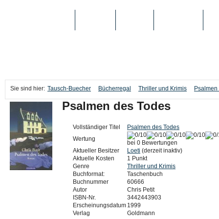
TAUSCH-BUECHER
BÜCHER
MEDIEN
TOP-LISTEN
SC
Sie sind hier:
Tausch-Buecher
Bücherregal
Thriller und Krimis
Psalmen 
Psalmen des Todes
Vollständiger Titel
Psalmen des Todes
Wertung
bei 0 Bewertungen
Aktueller Besitzer
Loeti
(derzeit inaktiv)
Aktuelle Kosten
1 Punkt
Genre
Thriller und Krimis
Buchformat:
Taschenbuch
Buchnummer
60666
Autor
Chris Petit
ISBN-Nr.
3442443903
Erscheinungsdatum
1999
Verlag
Goldmann