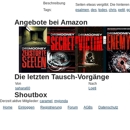
Beschreibung
Seiten etwas vergilbt. Die hintere
Tags:
psalmen
,
des
,
todes
,
chris
,
petit
,
g
Angebote bei Amazon
Die letzten Tausch-Vorgänge
Von
Nach
sahara60
Loeti
Shoutbox
Derzeit aktive Mitglieder:
caramel
,
myjonda
Home
Einloggen
Registrierung
Forum
AGBs
Datenschutz